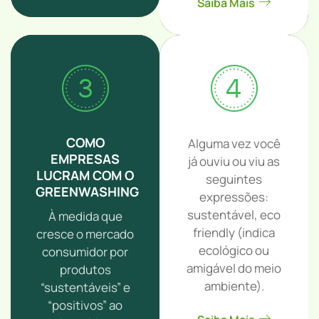
Saiba Mais
COMO
Alguma vez você
EMPRESAS
já ouviu ou viu as
LUCRAM COM O
seguintes
GREENWASHING
expressões:
sustentável, eco
À medida que
friendly (indica
cresce o mercado
ecológico ou
consumidor por
amigável do meio
produtos
ambiente).
“sustentáveis” e
“positivos” ao