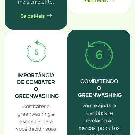
Saiba Mais
meio ambiente.
Saiba Mais
IMPORTÂNCIA
COMBATENDO
DE COMBATER
O
O
GREENWASHING
GREENWASHING
Vou te ajudar a
Combater o
identificar e
greenwashing é
revelar se as
essencial para
marcas, produtos
você decidir suas