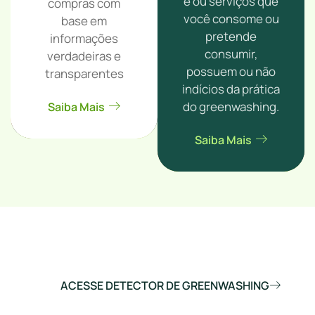
e ou serviços que
compras com
você consome ou
base em
pretende
informações
consumir,
verdadeiras e
possuem ou não
transparentes
indícios da prática
do greenwashing.
Saiba Mais
Saiba Mais
ACESSE DETECTOR DE GREENWASHING