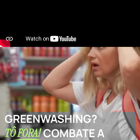
GREENWASHING?
COMBATE A
TÔ FORA!