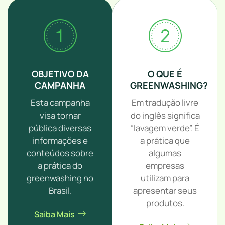
OBJETIVO DA
O QUE É
CAMPANHA
GREENWASHING?
Esta campanha
Em tradução livre
visa tornar
do inglês significa
pública diversas
“lavagem verde”. É
informações e
a prática que
conteúdos sobre
algumas
a prática do
empresas
greenwashing no
utilizam para
Brasil.
apresentar seus
produtos.
Saiba Mais