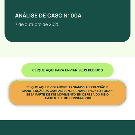
ANÁLISE DE CASO Nº 00A
7 de outubro de 2025
CLIQUE AQUI PARA ENVIAR SEUS PEDIDOS
CLIQUE AQUI E COLABORE APOIANDO A EXPANSÃO E
MANUTENÇÃO DA CAMPANHA “GREENWASHING? TÔ FORA!”
SEJA PARTE DESTE MOVIMENTO EM DEFESA DO MEIO
AMBIENTE E DO CONSUMIDOR!