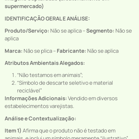
supermercado)
IDENTIFICAÇÃO GERAL E ANÁLISE:
Produto/Serviço:
Não se aplica –
Segmento:
Não se
aplica
Marca:
Não se plica –
Fabricante:
Não se aplica
Atributos Ambientais Alegados:
“Não testamos em animais”;
“Símbolo de descarte seletivo e material
reciclável”
Informações Adicionais:
Vendido em diversos
estabelecimentos varejistas.
Análise e Contextualização:
Item 1)
Afirma que o produto não é testado em
animais, e inclui um símbolo meramente “ilustrativo”